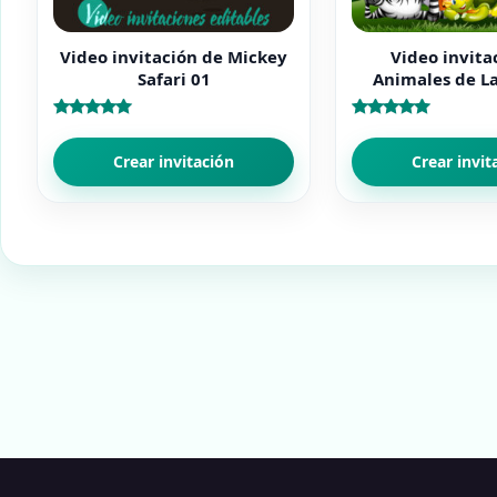
Video invitación de Mickey
Video invita
Safari 01
Animales de La
Valorado
Valorado
con
con
5.00
5.00
Crear invitación
Crear invit
de 5
de 5