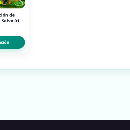
ción de
 Selva 01
ación