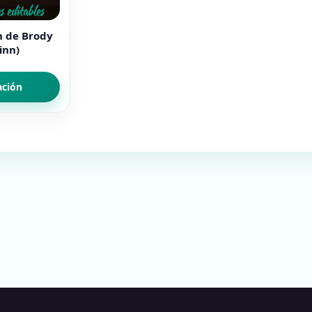
n de Brody
inn)
ación