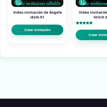
Video invitación de Ángela
Video invitación
(624) 01
Stitch 
Valorado
Crear invitación
con
4.80
Crear invit
de 5