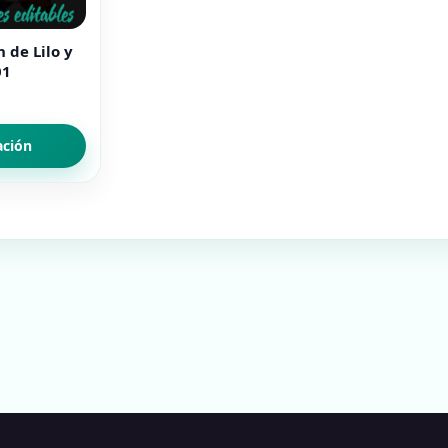
 de Lilo y
01
ación