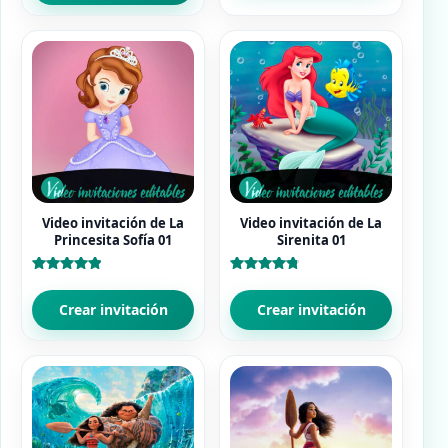
Video invitación de La
Video invitación de La
Princesita Sofía 01
Sirenita 01
Valorado
Valorado
con
con
5.00
4.83
Crear invitación
Crear invitación
de 5
de 5