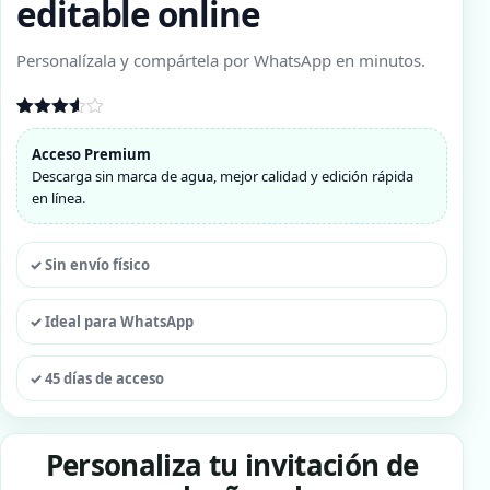
editable online
Personalízala y compártela por WhatsApp en minutos.
Valorado
2
con
Acceso Premium
3.50
de
Descarga sin marca de agua, mejor calidad y edición rápida
5 en
base a
en línea.
valoraciones
de
clientes
✓ Sin envío físico
✓ Ideal para WhatsApp
✓ 45 días de acceso
Personaliza tu invitación de