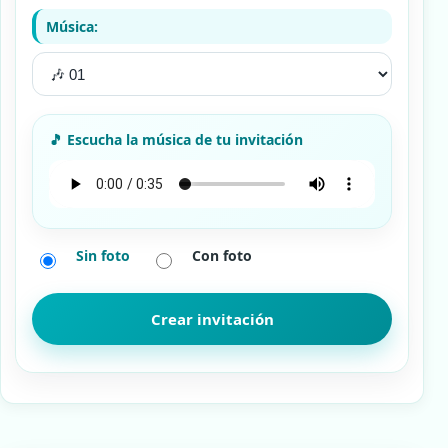
Música:
Sin foto
Con foto