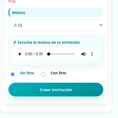
final.
Música:
Sin foto
Con foto