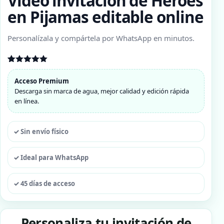
Video invitación de Héroes
en Pijamas editable online
Personalízala y compártela por WhatsApp en minutos.
Valorado
1
con
5.00
Acceso Premium
de 5 en
Descarga sin marca de agua, mejor calidad y edición rápida
base a
valoración
en línea.
de un
cliente
✓ Sin envío físico
✓ Ideal para WhatsApp
✓ 45 días de acceso
Personaliza tu invitación de