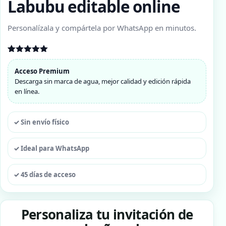
Labubu editable online
Personalízala y compártela por WhatsApp en minutos.
Valorado
1
con
5.00
Acceso Premium
de 5 en
Descarga sin marca de agua, mejor calidad y edición rápida
base a
valoración
en línea.
de un
cliente
✓ Sin envío físico
✓ Ideal para WhatsApp
✓ 45 días de acceso
Personaliza tu invitación de