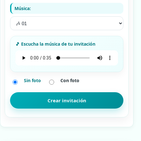
Música:
Sin foto
Con foto