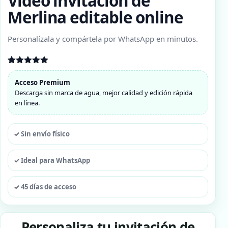
Video invitación de
Merlina editable online
Personalízala y compártela por WhatsApp en minutos.
Valorado
1
con
5.00
Acceso Premium
de 5 en
Descarga sin marca de agua, mejor calidad y edición rápida
base a
valoración
en línea.
de un
cliente
✓ Sin envío físico
✓ Ideal para WhatsApp
✓ 45 días de acceso
Personaliza tu invitación de