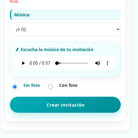
final.
Música:
Sin foto
Con foto