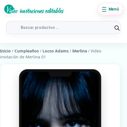
Menú
Búsqueda
de
productos
Inicio
/
Cumpleaños
/
Locos Adams
/
Merlina
/ Video
invitación de Merlina 01