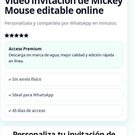
Video invitación de Mickey
Mouse editable online
Personalízala y compártela por WhatsApp en minutos.
Valorado
1
con
5.00
Acceso Premium
de 5 en
Descarga sin marca de agua, mejor calidad y edición rápida
base a
valoración
en línea.
de un
cliente
✓ Sin envío físico
✓ Ideal para WhatsApp
✓ 45 días de acceso
Personaliza tu invitación de