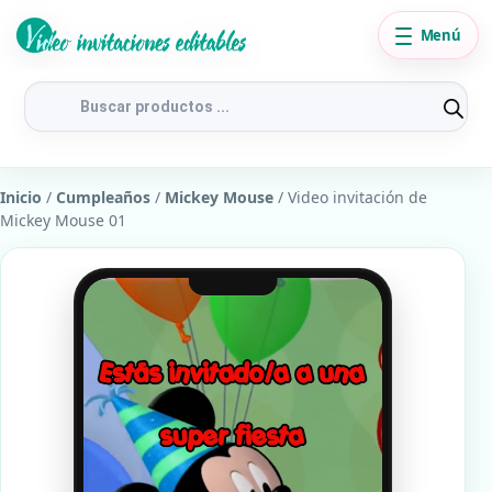
Menú
Búsqueda
de
productos
Inicio
/
Cumpleaños
/
Mickey Mouse
/ Video invitación de
Mickey Mouse 01