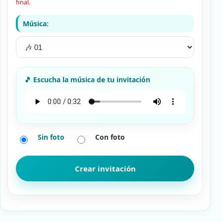
final.
Música:
Sin foto
Con foto