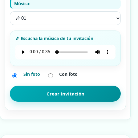
Música:
Sin foto
Con foto