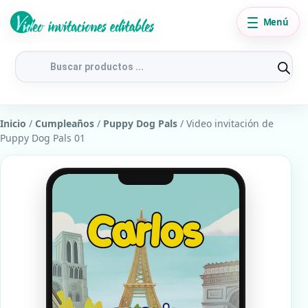
Menú
Búsqueda
de
productos
Inicio
/
Cumpleaños
/
Puppy Dog Pals
/ Video invitación de
Puppy Dog Pals 01