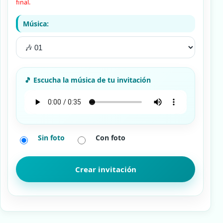
final.
Música:
Sin foto
Con foto