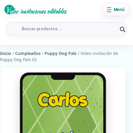
Menú
Búsqueda
de
productos
Inicio
/
Cumpleaños
/
Puppy Dog Pals
/ Video invitación de
Puppy Dog Pals 02