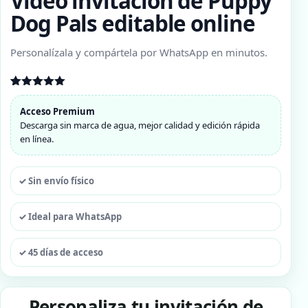
Video invitación de Puppy
Dog Pals editable online
Personalízala y compártela por WhatsApp en minutos.
Valorado
1
con
5.00
Acceso Premium
de 5 en
Descarga sin marca de agua, mejor calidad y edición rápida
base a
valoración
en línea.
de un
cliente
✓ Sin envío físico
✓ Ideal para WhatsApp
✓ 45 días de acceso
Personaliza tu invitación de