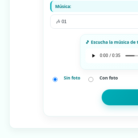
Música:
Sin foto
Con foto