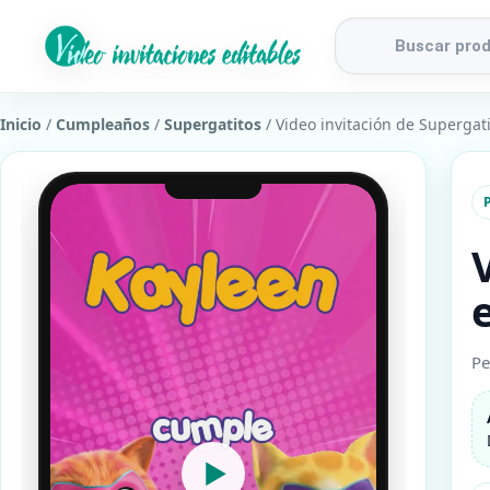
Búsqueda
de
productos
Inicio
/
Cumpleaños
/
Supergatitos
/ Video invitación de Supergat
P
Pe
▶