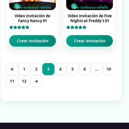
Video invitación de
Video invitación de Five
Fancy Nancy 01
Nights at Freddy’s 01
Valorado
Valorado
con
con
5.00
5.00
Crear invitación
Crear invitación
de 5
de 5
←
1
2
3
4
5
6
…
10
11
12
→